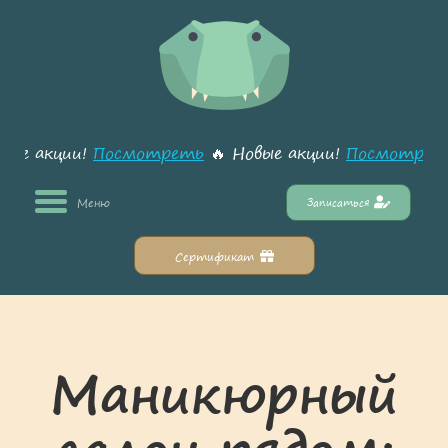
вые акции!
Посмотреть
🔥 Новые акции!
Посмотрет
Меню
Записаться
Сертификат
Маникюрный