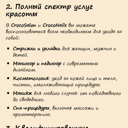
2.
Полный спектр услуг
красоты
В
CrocoSalon
и
CrocoNails
вы можете
воспользоваться всем необходимым для ухода за
собой:
Стрижки и укладки
для женщин, мужчин и
детей.
Маникюр и педикюр
с современным
дизайном.
Косметология
: уход за кожей лица и тела,
чистки, омолаживающие процедуры.
Макияж
для любого случая: от повседневного
до свадебного.
Спа-процедуры
, включая массажи и
ароматерапию.
3.
Квалифицированные