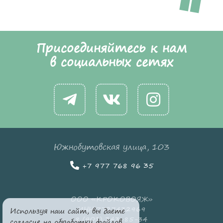
Присоединяйтесь к нам
в социальных сетях
Южнобутовская улица, 103
+7 977 768 96 35
ООО «КРОКОВОЯЖ»
ИНН 7727432969
Используя наш сайт, вы даете
8 (901) 343-85-34
согласие на обработку файлов