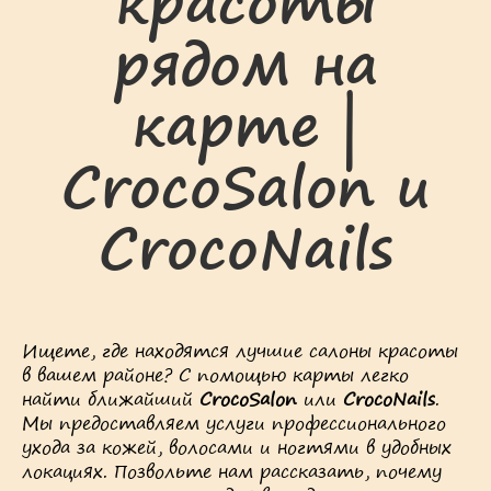
красоты
рядом на
карте |
CrocoSalon и
CrocoNails
Ищете, где находятся лучшие салоны красоты
в вашем районе? С помощью карты легко
найти ближайший
CrocoSalon
или
CrocoNails
.
Мы предоставляем услуги профессионального
ухода за кожей, волосами и ногтями в удобных
локациях. Позвольте нам рассказать, почему