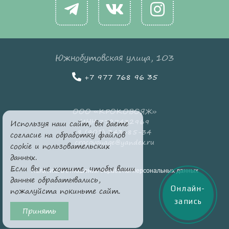
Южнобутовская улица, 103
+7 977 768 96 35
ООО «КРОКОВОЯЖ»
ИНН 7727432969
Используя наш сайт, вы даете
8 (901) 343-85-34
согласие на обработку файлов
crocovoyage@yandex.ru
cookie и пользовательских
данных.
Если вы не хотите, чтобы ваши
Политика в отношении обработки персональных данных
данные обрабатывались,
Онлайн-
пожалуйста покиньте сайт.
запись
Принять